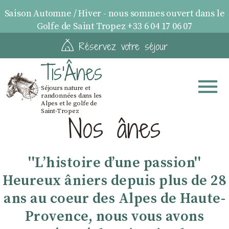
Saison Automne / Hiver - nous sommes ouvert dans le
Golfe de Saint Tropez +33 6 04 17 06 07
Réservez votre séjour
Tis'Ânes
Séjours nature et
randonnées dans les
Alpes et le golfe de
Saint-Tropez
Nos ânes
''Lʼhistoire dʼune passion''
Heureux âniers depuis plus de 28
ans au coeur des Alpes de Haute-
Provence, nous vous avons