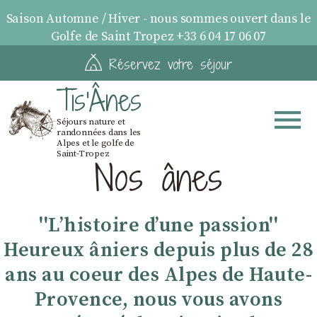
Saison Automne / Hiver - nous sommes ouvert dans le
Golfe de Saint Tropez +33 6 04 17 06 07
Réservez votre séjour
Tis'Ânes
Séjours nature et
randonnées dans les
Alpes et le golfe de
Saint-Tropez
Nos ânes
''Lʼhistoire dʼune passion''
Heureux âniers depuis plus de 28
ans au coeur des Alpes de Haute-
Provence, nous vous avons