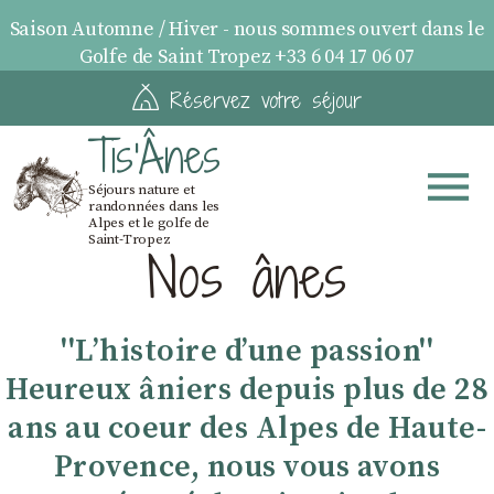
Saison Automne / Hiver - nous sommes ouvert dans le
Golfe de Saint Tropez +33 6 04 17 06 07
Réservez votre séjour
Tis'Ânes
Séjours nature et
randonnées dans les
Alpes et le golfe de
Saint-Tropez
Nos ânes
''Lʼhistoire dʼune passion''
Heureux âniers depuis plus de 28
ans au coeur des Alpes de Haute-
Provence, nous vous avons