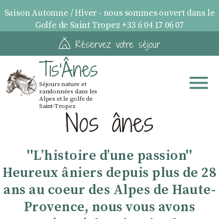
Saison Automne / Hiver - nous sommes ouvert dans le
Golfe de Saint Tropez +33 6 04 17 06 07
Réservez votre séjour
Tis'Ânes
Séjours nature et
randonnées dans les
Alpes et le golfe de
Saint-Tropez
Nos ânes
''Lʼhistoire dʼune passion''
Heureux âniers depuis plus de 28
ans au coeur des Alpes de Haute-
Provence, nous vous avons