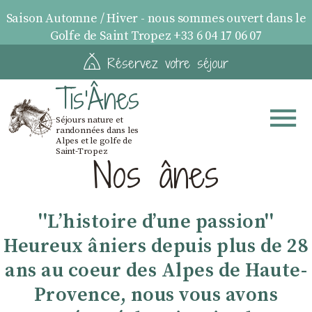
Saison Automne / Hiver - nous sommes ouvert dans le
Golfe de Saint Tropez +33 6 04 17 06 07
Réservez votre séjour
Tis'Ânes
Séjours nature et
randonnées dans les
Alpes et le golfe de
Saint-Tropez
Nos ânes
''Lʼhistoire dʼune passion''
Heureux âniers depuis plus de 28
ans au coeur des Alpes de Haute-
Provence, nous vous avons