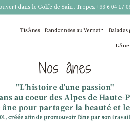
vert dans le Golfe de Saint Tropez +33 6 04 17 0
Tis'Ânes
Randonnées au Vernet
Balades 
LʼÂne
Nos ânes
''Lʼhistoire dʼune passion''
 ans au coeur des Alpes de Haute-
 âne pour partager la beauté et les
901, créée afin de promouvoir lʼâne par son travail 