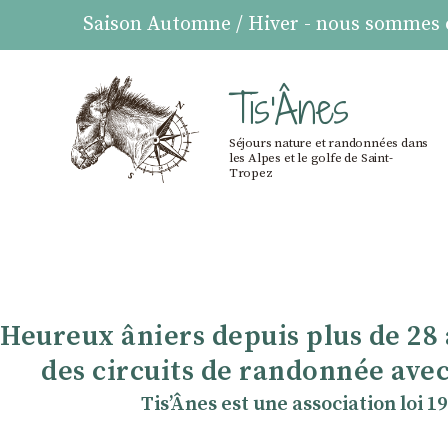
Saison Automne / Hiver - nous sommes ou
Tis'Ânes
Séjours nature et randonnées dans
les Alpes et le golfe de Saint-
Tropez
Heureux âniers depuis plus de 28
des circuits de randonnée avec
TisʼÂnes est une association loi 1