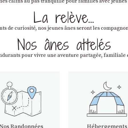
ânes câlins au pas tranquille pour familles avec jeunes
La relève…
lants de curiosité, nos jeunes ânes seront les compagn
Nos ânes attelés
endurants
pour vivre une aventure partagée, familiale e
Nos Randonnées
Hébergements