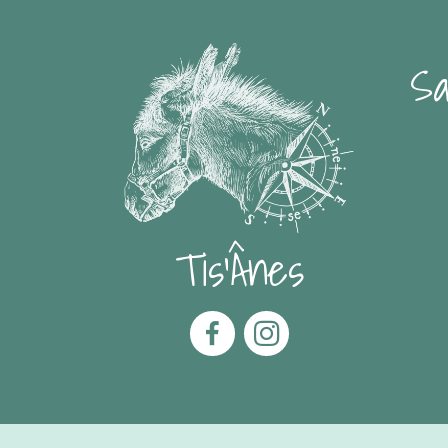
Sa
Tis'Ânes