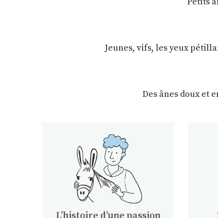
Petits 
Jeunes, vifs, les yeux pétil
Des ânes doux et 
Lʼhistoire dʼune passion