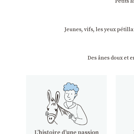
Petits 
Jeunes, vifs, les yeux pétil
Des ânes doux et 
Lʼhistoire dʼune passion