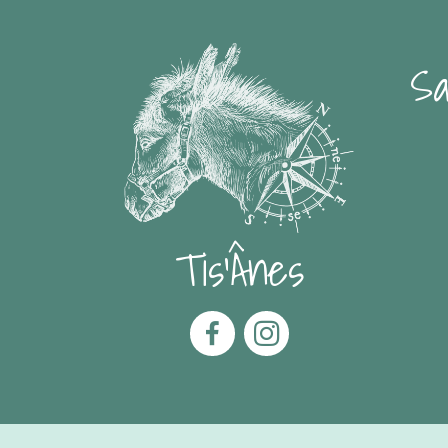
Sa
Tis'Ânes