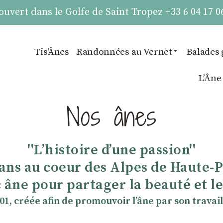
vert dans le Golfe de Saint Tropez +33 6 04 17 0
Tis'Ânes
Randonnées au Vernet
Balades 
LʼÂne
Nos ânes
''Lʼhistoire dʼune passion''
 ans au coeur des Alpes de Haute-
 âne pour partager la beauté et les
901, créée afin de promouvoir lʼâne par son travail 