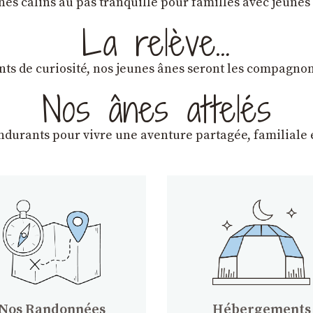
ânes câlins au pas tranquille pour familles avec jeunes
La relève…
lants de curiosité, nos jeunes ânes seront les compagn
Nos ânes attelés
endurants
pour vivre une aventure partagée, familiale e
Nos Randonnées
Hébergements