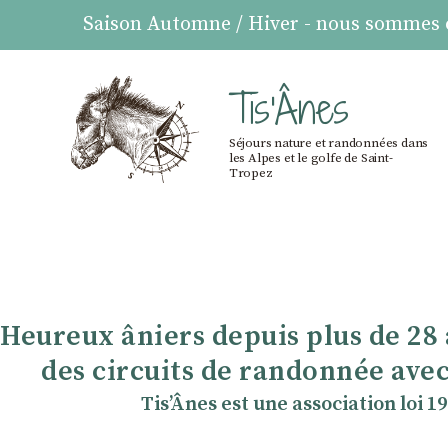
Saison Automne / Hiver - nous sommes ou
Tis'Ânes
Séjours nature et randonnées dans
les Alpes et le golfe de Saint-
Tropez
Heureux âniers depuis plus de 28
des circuits de randonnée avec
TisʼÂnes est une association loi 1