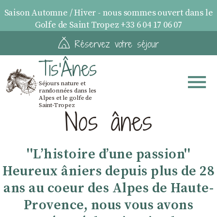
Saison Automne / Hiver - nous sommes ouvert dans le
Golfe de Saint Tropez +33 6 04 17 06 07
Réservez votre séjour
Tis'Ânes
Séjours nature et
randonnées dans les
Alpes et le golfe de
Saint-Tropez
Nos ânes
''Lʼhistoire dʼune passion''
Heureux âniers depuis plus de 28
ans au coeur des Alpes de Haute-
Provence, nous vous avons