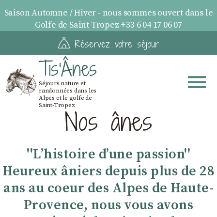
Saison Automne / Hiver - nous sommes ouvert dans le
Golfe de Saint Tropez +33 6 04 17 06 07
Réservez votre séjour
Tis'Ânes
Séjours nature et
randonnées dans les
Alpes et le golfe de
Saint-Tropez
Nos ânes
''Lʼhistoire dʼune passion''
Heureux âniers depuis plus de 28
ans au coeur des Alpes de Haute-
Provence, nous vous avons