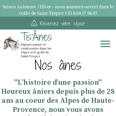
Saison Automne / Hiver - nous sommes ouvert dans le
Golfe de Saint Tropez +33 6 04 17 06 07
Réservez votre séjour
Tis'Ânes
Séjours nature et
randonnées dans les
Alpes et le golfe de
Saint-Tropez
Nos ânes
''Lʼhistoire dʼune passion''
Heureux âniers depuis plus de 28
ans au coeur des Alpes de Haute-
Provence, nous vous avons