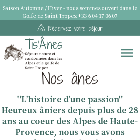
Saison Automne / Hiver - nous sommes ouvert dans le
Golfe de Saint Tropez +33 6 04 17 06 07
Réservez votre séjour
Tis'Ânes
Séjours nature et
randonnées dans les
Alpes et le golfe de
Saint-Tropez
Nos ânes
''Lʼhistoire dʼune passion''
Heureux âniers depuis plus de 28
ans au coeur des Alpes de Haute-
Provence, nous vous avons