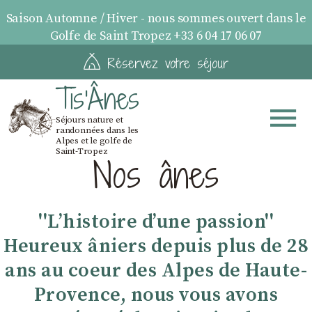
Saison Automne / Hiver - nous sommes ouvert dans le
Golfe de Saint Tropez +33 6 04 17 06 07
Réservez votre séjour
Tis'Ânes
Séjours nature et
randonnées dans les
Alpes et le golfe de
Saint-Tropez
Nos ânes
''Lʼhistoire dʼune passion''
Heureux âniers depuis plus de 28
ans au coeur des Alpes de Haute-
Provence, nous vous avons