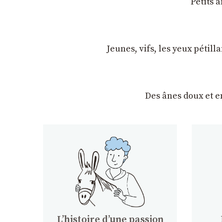
Petits 
Jeunes, vifs, les yeux pétil
Des ânes doux et 
Lʼhistoire dʼune passion