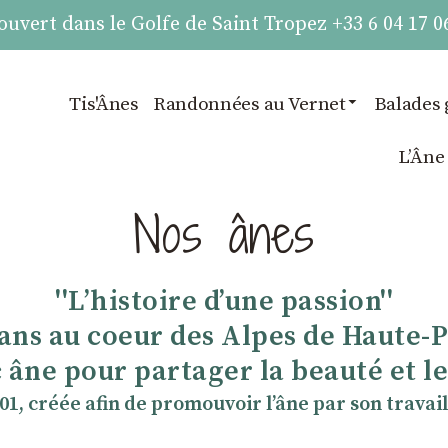
vert dans le Golfe de Saint Tropez +33 6 04 17 0
Tis'Ânes
Randonnées au Vernet
Balades 
LʼÂne
Nos ânes
''Lʼhistoire dʼune passion''
 ans au coeur des Alpes de Haute-
 âne pour partager la beauté et les
901, créée afin de promouvoir lʼâne par son travail 