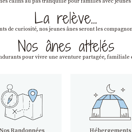
ânes câlins au pas tranquille pour familles avec jeunes
La relève…
lants de curiosité, nos jeunes ânes seront les compagn
Nos ânes attelés
endurants
pour vivre une aventure partagée, familiale e
Nos Randonnées
Hébergements