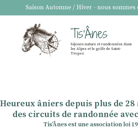
Saison Automne / Hiver - nous sommes ou
Tis'Ânes
Séjours nature et randonnées dans
les Alpes et le golfe de Saint-
Tropez
Heureux âniers depuis plus de 28
des circuits de randonnée avec
TisʼÂnes est une association loi 1