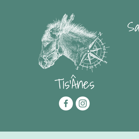
Sa
Tis'Ânes