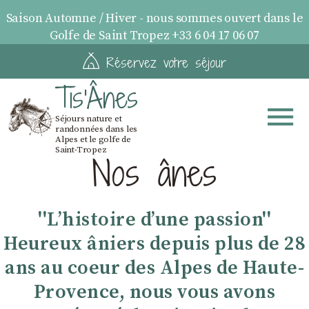
Saison Automne / Hiver - nous sommes ouvert dans le
Golfe de Saint Tropez +33 6 04 17 06 07
Réservez votre séjour
Tis'Ânes
Séjours nature et
randonnées dans les
Alpes et le golfe de
Saint-Tropez
Nos ânes
''Lʼhistoire dʼune passion''
Heureux âniers depuis plus de 28
ans au coeur des Alpes de Haute-
Provence, nous vous avons