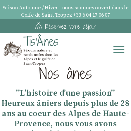
Saison Automne / Hiver - nous sommes ouvert dans le
Golfe de Saint Tropez +33 6 04 17 06 07
Réservez votre séjour
Tis'Ânes
Séjours nature et
randonnées dans les
Alpes et le golfe de
Saint-Tropez
Nos ânes
''Lʼhistoire dʼune passion''
Heureux âniers depuis plus de 28
ans au coeur des Alpes de Haute-
Provence, nous vous avons