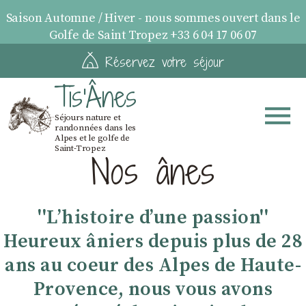
Saison Automne / Hiver - nous sommes ouvert dans le
Golfe de Saint Tropez +33 6 04 17 06 07
Réservez votre séjour
Tis'Ânes
Séjours nature et
randonnées dans les
Alpes et le golfe de
Saint-Tropez
Nos ânes
''Lʼhistoire dʼune passion''
Heureux âniers depuis plus de 28
ans au coeur des Alpes de Haute-
Provence, nous vous avons