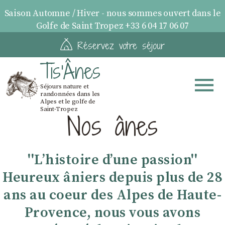
Saison Automne / Hiver - nous sommes ouvert dans le
Golfe de Saint Tropez +33 6 04 17 06 07
Réservez votre séjour
Tis'Ânes
Séjours nature et
randonnées dans les
Alpes et le golfe de
Saint-Tropez
Nos ânes
''Lʼhistoire dʼune passion''
Heureux âniers depuis plus de 28
ans au coeur des Alpes de Haute-
Provence, nous vous avons