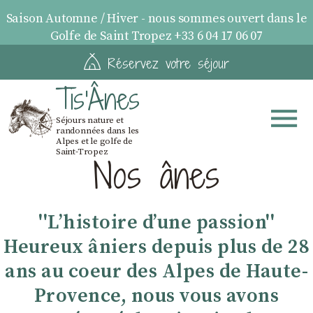
Saison Automne / Hiver - nous sommes ouvert dans le
Golfe de Saint Tropez +33 6 04 17 06 07
Réservez votre séjour
Tis'Ânes
Séjours nature et
randonnées dans les
Alpes et le golfe de
Saint-Tropez
Nos ânes
''Lʼhistoire dʼune passion''
Heureux âniers depuis plus de 28
ans au coeur des Alpes de Haute-
Provence, nous vous avons