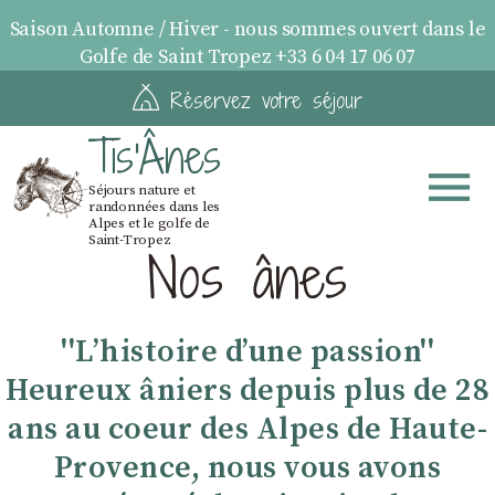
Saison Automne / Hiver - nous sommes ouvert dans le
Golfe de Saint Tropez +33 6 04 17 06 07
Réservez votre séjour
Tis'Ânes
Séjours nature et
randonnées dans les
Alpes et le golfe de
Saint-Tropez
Nos ânes
''Lʼhistoire dʼune passion''
Heureux âniers depuis plus de 28
ans au coeur des Alpes de Haute-
Provence, nous vous avons