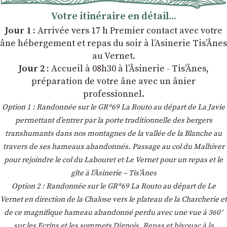
Votre itinéraire en détail...
Jour 1 :
Arrivée vers 17 h Premier contact avec votre
âne hébergement et repas du soir à l’Asinerie Tis’Ânes
au Vernet.
Jour 2 :
Accueil à 08h30 à l’Âsinerie - Tis’Ânes,
préparation de votre âne avec un ânier
professionnel.
Option 1 : Randonnée sur le GR®69 La Routo au départ de La Javie
permettant d’entrer par la porte traditionnelle des bergers
transhumants dans nos montagnes de la vallée de la Blanche au
travers de ses hameaux abandonnés. Passage au col du Malhiver
pour rejoindre le col du Labouret et Le Vernet pour un repas et le
gîte à l’Âsinerie – Tis’Ânes
Option 2 : Randonnée sur le GR®69 La Routo au départ de Le
Vernet en direction de la Chalose vers le plateau de la Charcherie et
de ce magnifique hameau abandonné perdu avec une vue à 360°
sur les Ecrins et les sommets Dignois. Repas et bivouac à la