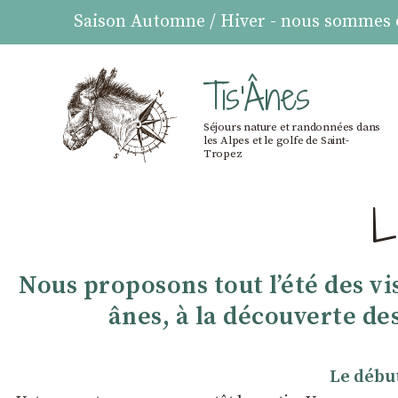
Saison Automne / Hiver - nous sommes ou
Tis'Ânes
Séjours nature et randonnées dans
les Alpes et le golfe de Saint-
Tropez
L
Nous proposons tout l’été des 
ânes, à la découverte de
Le début