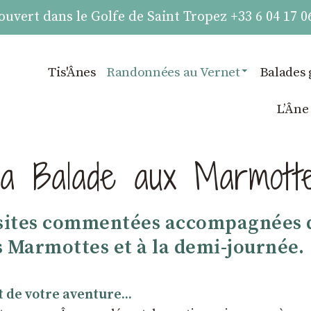
vert dans le Golfe de Saint Tropez +33 6 04 17 0
Tis'Ânes
Randonnées au Vernet
Balades 
LʼÂne
a Balade aux Marmott
visites commentées accompagnées d
s Marmottes et à la demi-journée.
 de votre aventure...