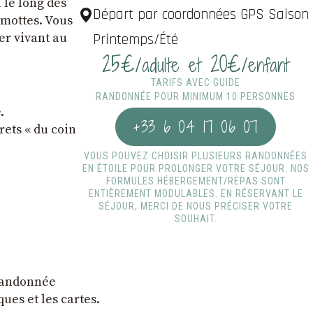
 le long des
Départ par coordonnées GPS Saison
rmottes. Vous
er vivant au
Printemps/Été
25€
20€
/adulte et
/enfant
TARIFS AVEC GUIDE
RANDONNÉE POUR MINIMUM 10 PERSONNES
.
+33 6 04 17 06 07
rets « du coin
VOUS POUVEZ CHOISIR PLUSIEURS RANDONNÉES
EN ÉTOILE POUR PROLONGER VOTRE SÉJOUR. NOS
FORMULES HÉBERGEMENT/REPAS SONT
ENTIÈREMENT MODULABLES. EN RÉSERVANT LE
SÉJOUR, MERCI DE NOUS PRÉCISER VOTRE
SOUHAIT.
 randonnée
ques et les cartes.