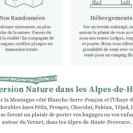
Nos Randonnées
Hébergements
donner autrement, au plus
Sur un terrain ombragé, n
che de la nature. Passez du
aurons le plaisir de vous accu
à la réalité ! En compagnie de
sous nos tentes Lodges, tra
longues oreilles plongez en
et yourte. Nous vous offron
immersion totale.
possibilité de venir avec v
tente pour un camping lib
rsion Nature dans les Alpes-de-
r la Montagne côté Blanche-Serre-Ponçon et l'Ubaye d
rables ânes Félix, Prosper, Chocolat, Fabian, Téjad, Li
i se feront un plaisir de porter vos bagages ou vos en
autour du Vernet, dans les Alpes-de-Haute-Provence.