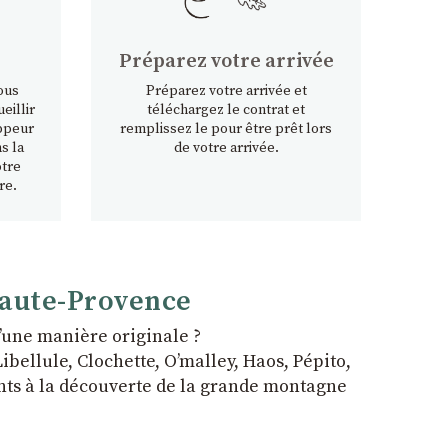
Préparez votre arrivée
ous
Préparez votre arrivée et
eillir
téléchargez le contrat et
ppeur
remplissez le pour être prêt lors
s la
de votre arrivée.
otre
re.
Haute-Provence
ʼune manière originale ?
bellule, Clochette, Oʼmalley, Haos, Pépito,
fants à la découverte de la grande montagne