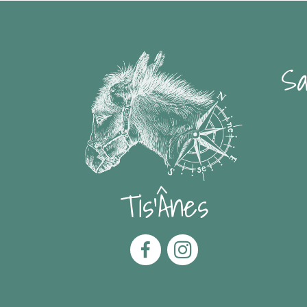
Sa
Tis'Ânes