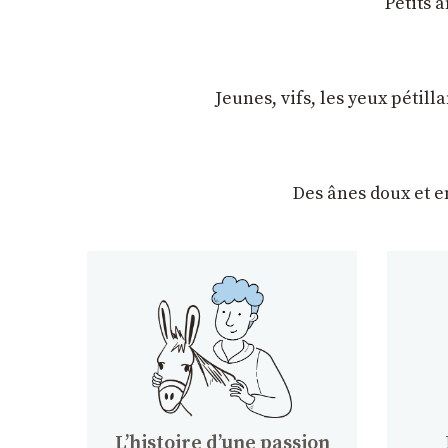
Petits 
Jeunes, vifs, les yeux pétil
Des ânes doux et 
Lʼhistoire dʼune passion