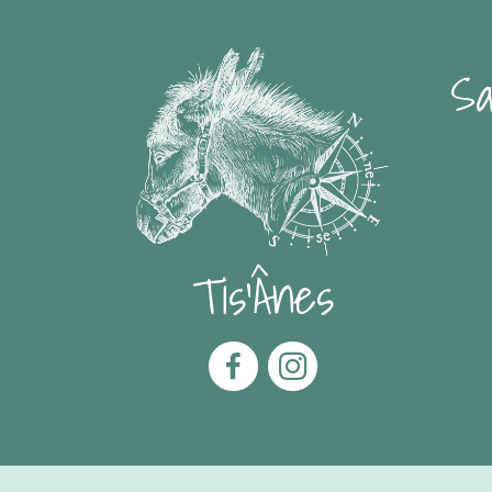
Sa
Tis'Ânes