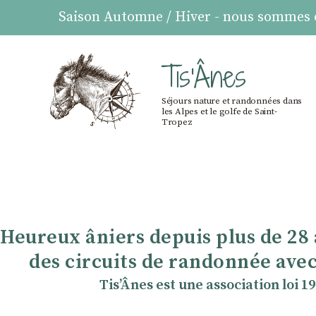
Saison Automne / Hiver - nous sommes ou
Tis'Ânes
Séjours nature et randonnées dans
les Alpes et le golfe de Saint-
Tropez
Heureux âniers depuis plus de 28
des circuits de randonnée avec
TisʼÂnes est une association loi 1