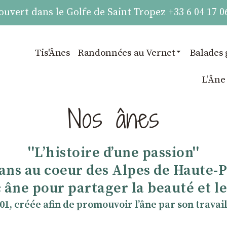
vert dans le Golfe de Saint Tropez +33 6 04 17 0
Tis'Ânes
Randonnées au Vernet
Balades 
LʼÂne
Nos ânes
''Lʼhistoire dʼune passion''
 ans au coeur des Alpes de Haute-
 âne pour partager la beauté et les
901, créée afin de promouvoir lʼâne par son travail 