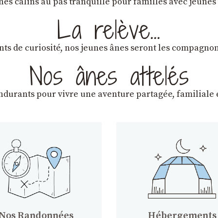
ânes câlins au pas tranquille pour familles avec jeunes
La relève…
lants de curiosité, nos jeunes ânes seront les compagn
Nos ânes attelés
endurants
pour vivre une aventure partagée, familiale e
Nos Randonnées
Hébergements