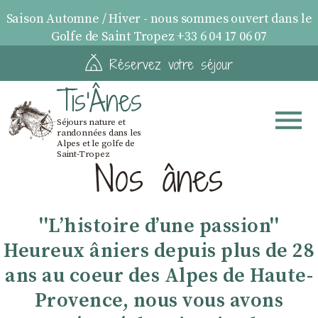
Saison Automne / Hiver - nous sommes ouvert dans le
Golfe de Saint Tropez +33 6 04 17 06 07
Réservez votre séjour
Tis'Ânes
Séjours nature et
randonnées dans les
Alpes et le golfe de
Saint-Tropez
Nos ânes
''Lʼhistoire dʼune passion''
Heureux âniers depuis plus de 28
ans au coeur des Alpes de Haute-
Provence, nous vous avons