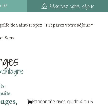
6 07
Réservez votre séjour
golfe de Saint-Tropez
Préparez votre séjour
 et Sens
nges
montagne
its
nuits
onges,
Randonnée avec guide 4 ou 6