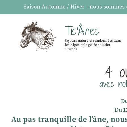
Saison Automne / Hiver - nous sommes ou
Tis'Ânes
Séjours nature et randonnées dans
les Alpes et le golfe de Saint-
Tropez
4 o
avec no
Du
Du 1
Au pas tranquille de l’âne, n