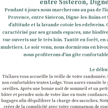
entre Sisteron, Digne
Pendant 6 jours nous marcherons au pas de l'
Provence, entre Sisteron, Digne-les-Bains et
d'altitude et la lavande cotoie les edelweiss
caractérisé par ses grands espaces, une biodive
vue ouverts sur le très loin. Tantôt en forêt, e
muletiers. Le soir venu, nous dormirons en bivou
nous profiterons d'un gîte confortabl
Le début
Tis’Ânes vous accueille la veille de votre randonnée.
nos confortables tentes Lodge. Vous aurez ensuite le
oreilles. Après une bonne nuit de sommeil et un pet
bâter et prendre soin de votre âne en toute confian
bagages afin dʼéquilibrer la charge des sacoches. Notr
créer de la complicité avec votre compagnon de rou