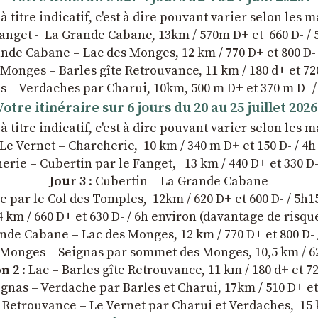
titre indicatif, c'est à dire pouvant varier selon les m
Fanget - La Grande Cabane, 13km / 570m D+ et 660 D- / 
ande Cabane – Lac des Monges, 12 km / 770 D+ et 800 D-
 Monges – Barles gîte Retrouvance, 11 km / 180 d+ et 72
es – Verdaches par Charui, 10km, 500 m D+ et 370 m D- 
Votre itinéraire sur 6 jours du 20 au 25 juillet 2026 
titre indicatif, c'est à dire pouvant varier selon les m
 Le Vernet – Charcherie, 10 km / 340 m D+ et 150 D- / 4
erie – Cubertin par le Fanget, 13 km / 440 D+ et 330 D-
Jour 3
: Cubertin – La Grande Cabane
re par le Col des Tomples, 12km / 620 D+ et 600 D- / 5h1
 km / 660 D+ et 630 D- / 6h environ (davantage de risq
ande Cabane – Lac des Monges, 12 km / 770 D+ et 800 D- 
 Monges – Seignas par sommet des Monges, 10,5 km / 625
on 2
: Lac – Barles gîte Retrouvance, 11 km / 180 d+ et 72
ignas – Verdache par Barles et Charui, 17km / 510 D+ et
e Retrouvance – Le Vernet par Charui et Verdaches, 15 k