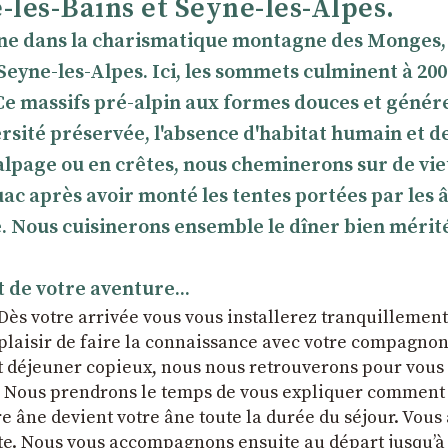
-les-Bains et Seyne-les-Alpes.
âne dans la charismatique montagne des Monges,
 Seyne-les-Alpes. Ici, les sommets culminent à 20
. Ce massifs pré-alpin aux formes douces et génér
rsité préservée, l'absence d'habitat humain et d
n alpage ou en crêtes, nous cheminerons sur de vi
ac après avoir monté les tentes portées par les â
e. Nous cuisinerons ensemble le dîner bien mérité
 de votre aventure...
 Dès votre arrivée vous vous installerez tranquillemen
 plaisir de faire la connaissance avec votre compagno
it déjeuner copieux, nous nous retrouverons pour vou
ce. Nous prendrons le temps de vous expliquer comment
e âne devient votre âne toute la durée du séjour. Vous
te. Nous vous accompagnons ensuite au départ jusqu’à