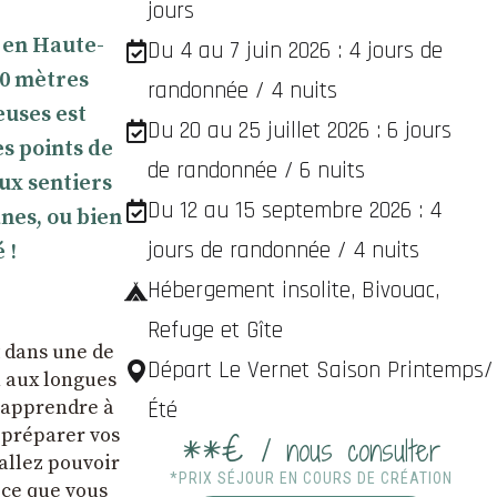
jours
 en Haute-
Du 4 au 7 juin 2026 : 4 jours de
00 mètres
randonnée / 4 nuits
euses est
Du 20 au 25 juillet 2026 : 6 jours
es points de
de randonnée / 6 nuits
eux sentiers
Du 12 au 15 septembre 2026 : 4
nes, ou bien
jours de randonnée / 4 nuits
 !
Hébergement insolite, Bivouac,
Refuge et Gîte
t dans une de
Départ Le Vernet Saison Printemps/
n aux longues
s apprendre à
Été
 préparer vos
**€
/ nous consulter
 allez pouvoir
*PRIX SÉJOUR EN COURS DE CRÉATION
 ce que vous