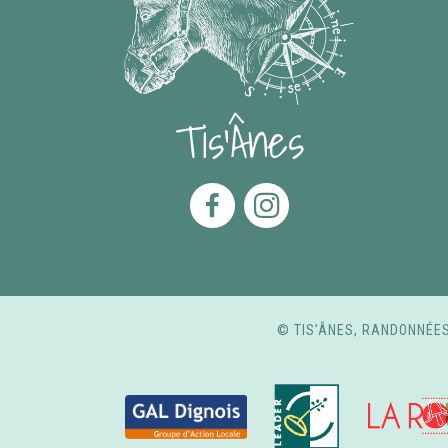
Tis'Ânes
© TIS’ÂNES, RANDONNÉES