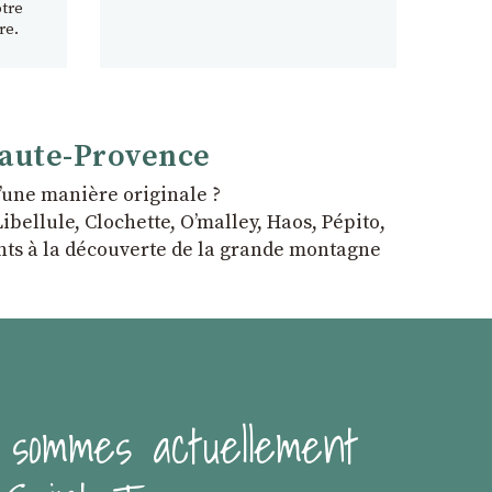
otre
re.
Haute-Provence
ʼune manière originale ?
bellule, Clochette, Oʼmalley, Haos, Pépito,
fants à la découverte de la grande montagne
 sommes actuellement